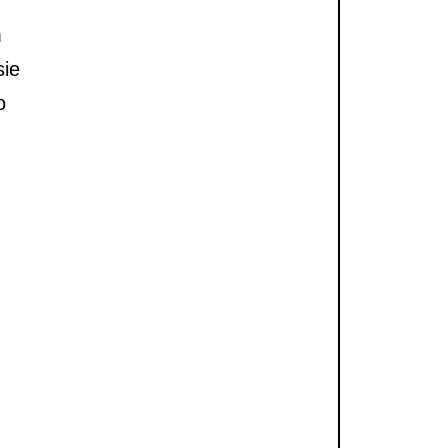
m
sie
o