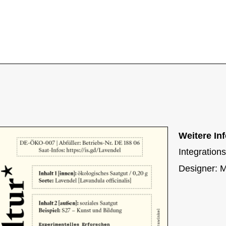
Weitere In
I
nte
gration
Designer: 