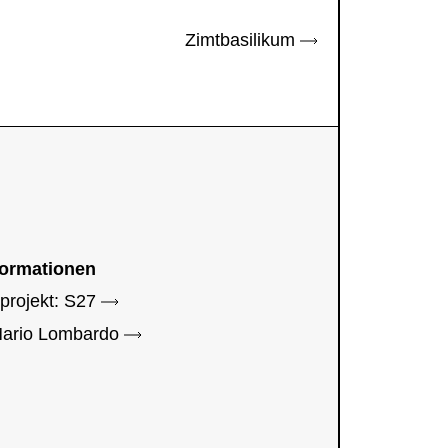
Zimtbasilikum
formationen
sprojekt: S27
Mario Lombardo