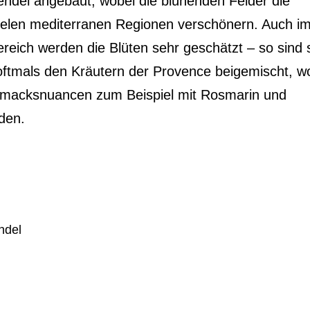
ndel angebaut, wobei die blühenden Felder die
vielen mediterranen Regionen verschönern. Auch i
ereich werden die Blüten sehr geschätzt – so sind 
oftmals den Kräutern der Provence beigemischt, w
hmacksnuancen zum Beispiel mit Rosmarin und
den.
ndel